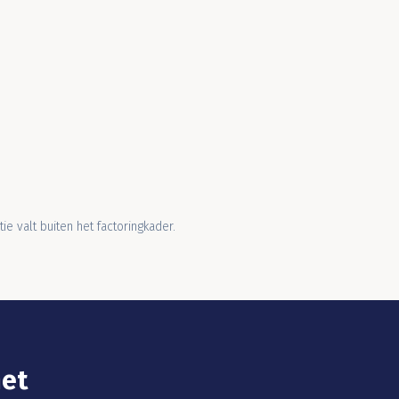
ie valt buiten het factoringkader.
met