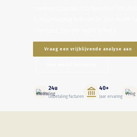
marketingbureaus ontvangen tot 85
factuurbedrag binnen 24 uur. Meer r
voorraad, zonder extra schuld.
Vraag een vrijblijvende analyse aan
Hoe werkt factoring
24u
40+
Uitbetaling facturen
Jaar ervaring