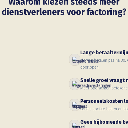
Waarom kiezen steeds meer
dienstverleners voor factoring?
Lange betaaltermij
Klanten betalen pas na 30, 
doorlopen.
Snelle groei vraagt
Meer opdrachten betekene
Personeelskosten l
Lonen, sociale lasten en bt
Geen bijkomende b