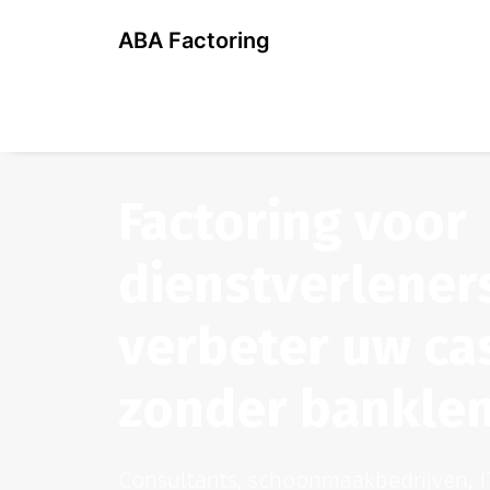
ABA Factoring
Factoring voor
dienstverlener
verbeter uw ca
zonder bankle
Consultants, schoonmaakbedrijven, I