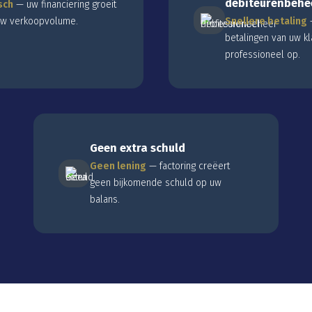
debiteurenbehe
sch
— uw financiering groeit
w verkoopvolume.
Snellere betaling
—
betalingen van uw kl
professioneel op.
Geen extra schuld
Geen lening
— factoring creëert
geen bijkomende schuld op uw
balans.