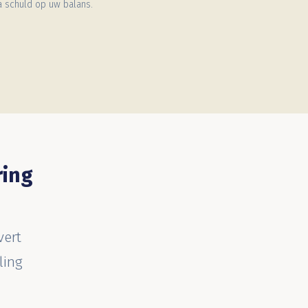
a schuld op uw balans.
ring
vert
ling