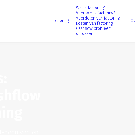
Wat is factoring?
Voor wie is factoring?
Voordelen van factoring
Factoring
Ov
Kosten van factoring
Cashflow probleem
oplossen
s:
shflow
ning
T-bedrijven en