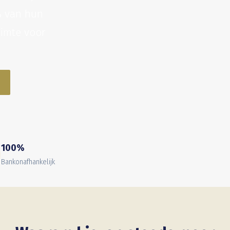
% van hun
uimte voor
100%
Bankonafhankelijk