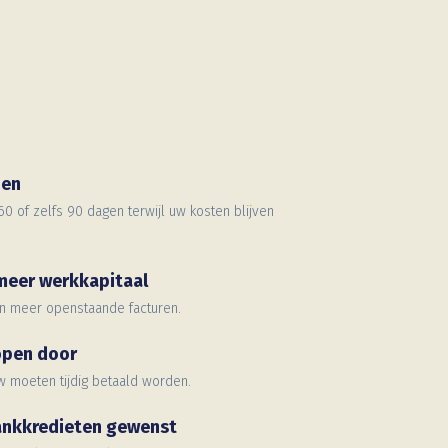
nen
60 of zelfs 90 dagen terwijl uw kosten blijven
 meer werkkapitaal
n meer openstaande facturen.
open door
w moeten tijdig betaald worden.
ankkredieten gewenst