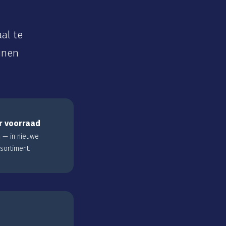
al te
jnen
r voorraad
n
— in nieuwe
sortiment.