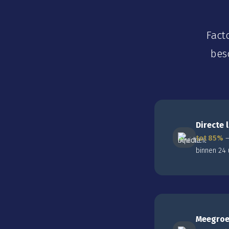
Fact
bes
Directe l
tot 85%
—
binnen 24 
Meegroe