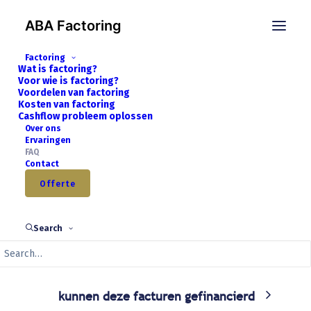
ABA Factoring
Vanaf welke omzet kan ik aan
Factoring
Wat is factoring?
factoring beginnen?
Voor wie is factoring?
Voordelen van factoring
Kosten van factoring
Cashflow probleem oplossen
Over ons
Welke facturen zijn financierbaar?
Ervaringen
FAQ
Contact
Offerte
Wat wordt verstaan onder Business-
to-Business facturen?
Search
Ik heb ook particulieren als klanten:
kunnen deze facturen gefinancierd