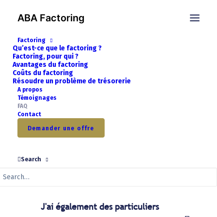
ABA Factoring
À partir de quel chiffre d'affaires
Factoring
Qu’est-ce que le factoring ?
puis-je commencer à affacturer ?
Factoring, pour qui ?
Avantages du factoring
Coûts du factoring
Résoudre un problème de trésorerie
A propos
Quelles factures peuvent être
Témoignages
FAQ
financées ?
Contact
Demander une offre
Que sont des factures Business-to-
Search
Business ?
J'ai également des particuliers