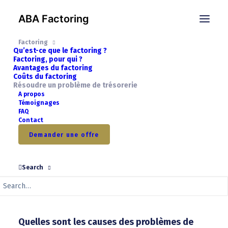
ABA Factoring
Résoudre un problème
Factoring
Qu’est-ce que le factoring ?
Factoring, pour qui ?
de trésorerie
Avantages du factoring
Coûts du factoring
Résoudre un problème de trésorerie
A propos
Préserver la stabilité financière
Témoignages
FAQ
Contact
La trésorerie désigne les mouvements d’argent entrant et
Demander une offre
sortant de votre entreprise sur une période donnée. Une
trésorerie saine est essentielle pour garantir la continuité de
vos activités. Sans liquidités suffisantes, il devient difficile de
Search
couvrir les coûts opérationnels et les obligations financières.
Mais comment éviter ou résoudre un problème de trésorerie
?
Quelles sont les causes des problèmes de