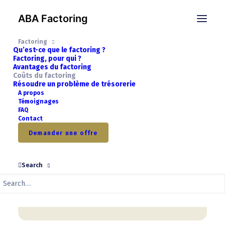
ABA Factoring
La façon de calculer la commission de factoring et les
intérêts est différente:
Factoring
Qu’est-ce que le factoring ?
Factoring, pour qui ?
Avantages du factoring
Coûts du factoring
La commission de factoring est un
Résoudre un problème de trésorerie
A propos
pourcentage, calculé à base des
Témoignages
FAQ
montants des factures cédées, c.à.d. le
Contact
chiffre d’affaires cédé.
Demander une offre
Les intérêts sont calculés sur les
montants réellement avancés à base des
Search
factures cédées, c.a.d. le financement mis
a disposition de votre entreprise.